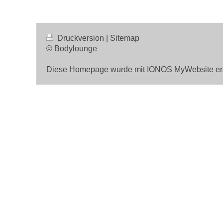
Druckversion
|
Sitemap
© Bodylounge
Diese Homepage wurde mit
IONOS MyWebsite
ers