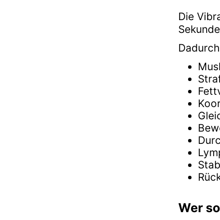
Die Vibr
Sekunde
Dadurch
Mus
Stra
Fett
Koor
Glei
Bewe
Durc
Lym
Stabi
Rüc
Wer sol