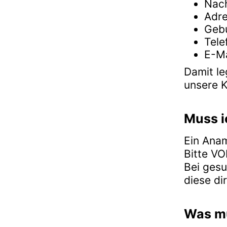
Nac
Adr
Geb
Tel
E-Ma
Damit le
unsere K
Muss i
Ein Anam
Bitte VO
Bei gesu
diese di
Was mu