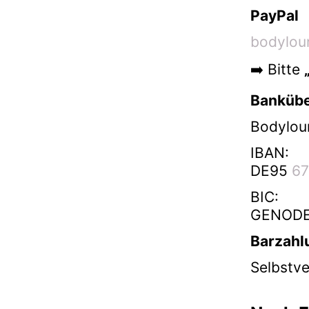
PayPal
bodylou
➡️ Bitte
Banküb
Bodylou
IBAN:
DE95
67
BIC:
GENODE
Barzahl
Selbstve