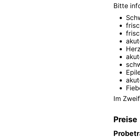
Bitte in
Sch
fris
fris
akut
Herz
aku
schw
Epil
aku
Fieb
Im Zweif
Preise
Probetr