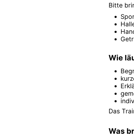
Bitte bri
Spor
Hall
Han
Get
Wie lä
Beg
kurz
Erkl
geme
indi
Das Tra
Was br