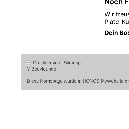
Noch 
Wir freu
Plate-Ku
Dein Bo
Druckversion
|
Sitemap
© Bodylounge
Diese Homepage wurde mit
IONOS MyWebsite
ers