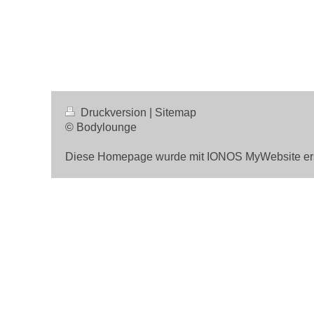
Druckversion
|
Sitemap
© Bodylounge
Diese Homepage wurde mit
IONOS MyWebsite
ers